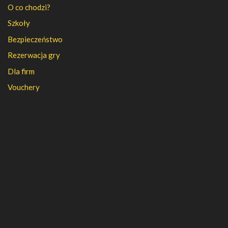
O co chodzi?
Szkoły
Bezpieczeństwo
Rezerwacja gry
Dla firm
Vouchery
PFR
FAQ
Regulamin
Polityka prywatności
Kontakt
Kariera
Nasza firma
Partnerzy